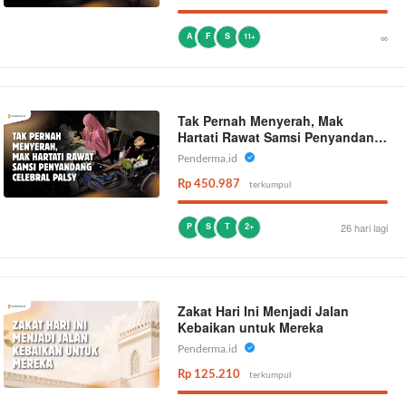
A
F
S
∞
11+
Tak Pernah Menyerah, Mak
Hartati Rawat Samsi Penyandang
Celebral Palsy
Penderma.id
Rp 450.987
terkumpul
P
S
T
2+
26 hari lagi
Zakat Hari Ini Menjadi Jalan
Kebaikan untuk Mereka
Penderma.id
Rp 125.210
terkumpul