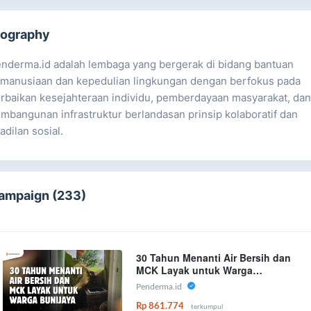
iography
nderma.id adalah lembaga yang bergerak di bidang bantuan
manusiaan dan kepedulian lingkungan dengan berfokus pada
rbaikan kesejahteraan individu, pemberdayaan masyarakat, da
mbangunan infrastruktur berlandasan prinsip kolaboratif dan
adilan sosial.
ampaign (233)
30 Tahun Menanti Air Bersih dan
MCK Layak untuk Warga
Bunijaya
Penderma.id
Rp 861.774
terkumpul