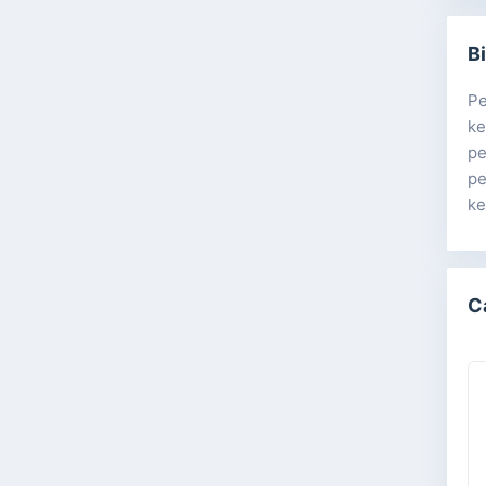
B
Pe
ke
pe
pe
ke
C