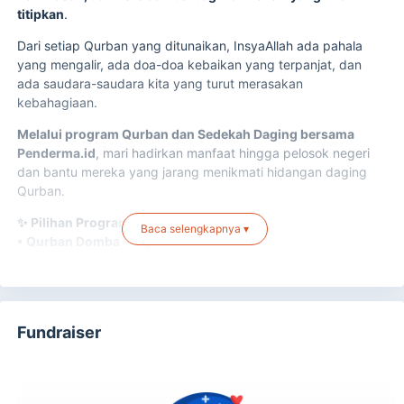
titipkan
.
Dari setiap Qurban yang ditunaikan, InsyaAllah ada pahala
yang mengalir, ada doa-doa kebaikan yang terpanjat, dan
ada saudara-saudara kita yang turut merasakan
kebahagiaan.
Melalui program Qurban dan Sedekah Daging bersama
Penderma.id
, mari hadirkan manfaat hingga pelosok negeri
dan bantu mereka yang jarang menikmati hidangan daging
Qurban.
✨ Pilihan Program Qurban:
Baca selengkapnya ▾
• Qurban Domba — Rp1.750.000
• Qurban Sapi — Rp19.000.000
• Sedekah Daging — mulai dari nominal terbaik
📍InsyaAllah penyaluran akan dilakukan ke 12 titik di Pulau
Jawa, Aceh, NTB, NTT, dan Sulawesi Selatan.
Fundraiser
Jangan lewatkan kesempatan meraih pahala terbaik di
bulan Dzulhijjah.
Mari sempurnakan ikhtiar taat dengan menunaikan