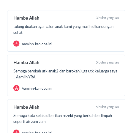
Hamba Allah
3 bulan yang lalu
tolong doakan agar calon anak kami yang masih dikandungan
sehat
Aaminn-kan doa ini
Hamba Allah
5 bulan yang lalu
Semoga barokah utk anak2 dan barokah juga utk keluarga saya
.. Aamiin YRA
Aaminn-kan doa ini
Hamba Allah
5 bulan yang lalu
Salah satunya Wina (16 tahun) dan adiknya Sandi (13
tahun). Mereka berasal dari Bandung.
Semoga kota selalu diberikan rezeki yang berkah berlimpah
seperti air zam zam
Ibunya meninggal dunia akibat kekerasan . Tak lama
kemudian, sang ayah pun meninggal.
Aaminn-kan doa ini