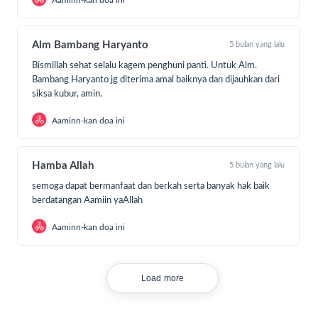
Kini, Wina bercita-cita ingin menjadi chef terkenal,
sementara Sandi ingin tetap sekolah agar bisa menjaga
Alm Bambang Haryanto
5 bulan yang lalu
adiknya kelak.
Bismillah sehat selalu kagem penghuni panti. Untuk Alm.
Bambang Haryanto jg diterima amal baiknya dan dijauhkan dari
siksa kubur, amin.
Aaminn-kan doa ini
Hamba Allah
5 bulan yang lalu
semoga dapat bermanfaat dan berkah serta banyak hak baik
berdatangan Aamiin yaAllah
Aaminn-kan doa ini
Load more