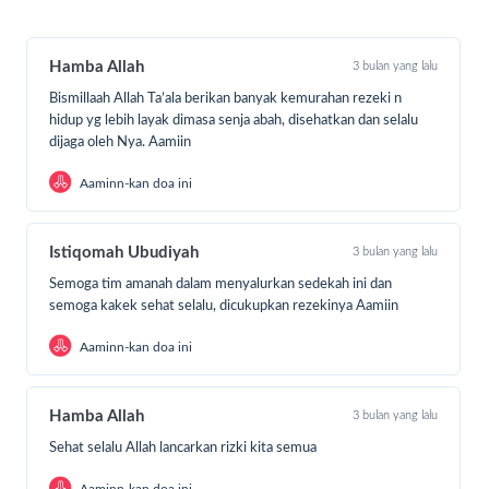
hanya minum air putih sambil menunggu ada orang yang
membeli atau memberi makanan.
Hamba Allah
3 bulan yang lalu
Bismillaah Allah Ta’ala berikan banyak kemurahan rezeki n
hidup yg lebih layak dimasa senja abah, disehatkan dan selalu
dijaga oleh Nya. Aamiin
Aaminn-kan doa ini
Istiqomah Ubudiyah
3 bulan yang lalu
Semoga tim amanah dalam menyalurkan sedekah ini dan
semoga kakek sehat selalu, dicukupkan rezekinya Aamiin
Aaminn-kan doa ini
Hamba Allah
3 bulan yang lalu
Sehat selalu Allah lancarkan rizki kita semua
Aaminn-kan doa ini